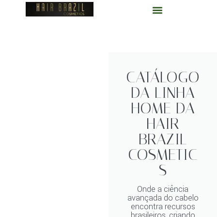
Pular
para
o
conteúdo
CATÁLOGO
DA LINHA
HOME DA
HAIR
BRAZIL
COSMETIC
S
Onde a ciência
avançada do cabelo
encontra recursos
brasileiros, criando